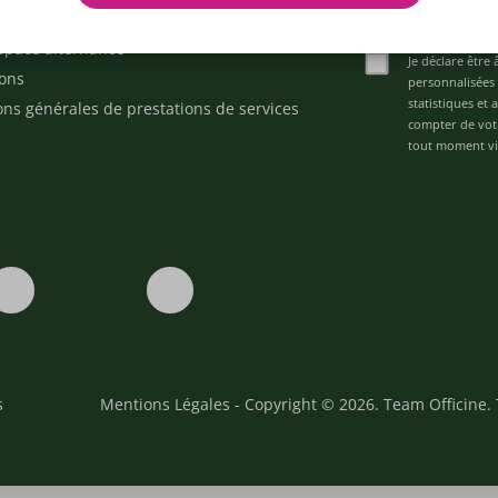
ez-nous
space alternance
Je déclare être 
ons
personnalisées 
statistiques et
ons générales de prestations de services
compter de vot
tout moment via
s
Mentions Légales
- Copyright © 2026. Team Officine. 