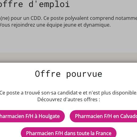
offre d'emploi
(ne) pour un CDD. Ce poste polyvalent comprend notamment 
. Vous rejoindrez une équipe jeune et dynamique.
Offre pourvue
Ce poste a trouvé son·sa candidat·e et n'est plus disponible
Découvrez d'autres offres :
IPTEUR DE POTENTIELS EN PH
harmacien F/H à Houlgate
Pharmacien F/H en Calvad
cles
Inscrivez-vous à n
Pharmacien F/H dans toute la France
d'aide ?