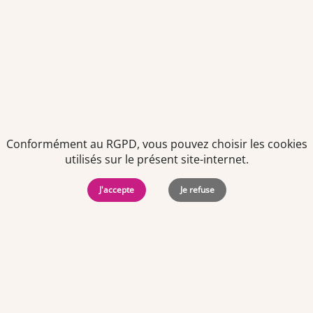
Conformément au RGPD, vous pouvez choisir les cookies
utilisés sur le présent site-internet.
Politiques de
Mentions Légales
-
Gérer
protection des
Copyright © 2026. Team
les
J'accepte
Je refuse
données
Officine. Tous droits
cookies
personnelles
réservés.