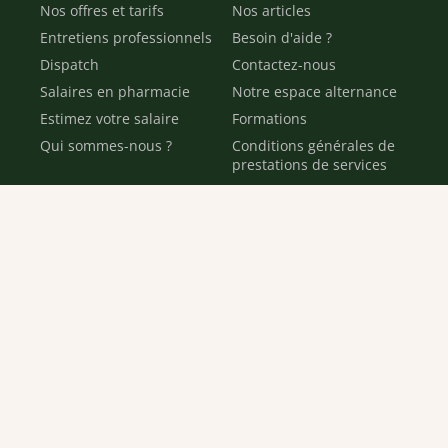
Nos offres et tarifs
Nos articles
Entretiens professionnels
Besoin d'aide ?
Dispatch
Contactez-nous
Salaires en pharmacie
Notre espace alternance
Estimez votre salaire
Formations
Qui sommes-nous ?
Conditions générales de
prestations de services
Envoyer
Je déclare être âgé(e) de 16 ans ou plus et souhaite recevoir
des offres personnalisées de "Team Officine", mes données
pouvant être utilisées à des fins statistiques et analytiques.
Votre adresse email sera conservée pendant 3 ans à compter
de votre dernier contact. Vous pouvez retirer votre
consentement à tout moment via le lien de désinscription
présent dans notre newsletter.