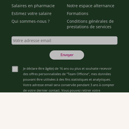
Salaires en pharmacie
Notre espace alternance
Estimez votre salaire
Formations
Qui sommes-nous ?
Conditions générales de
prestations de services
Envoyer
Je déclare être âgé(e) de 16 ans ou plus et souhaite recevoir
des offres personnalisées de "Team Officine", mes données
pouvant être utilisées à des fins statistiques et analytiques.
Votre adresse email sera conservée pendant 3 ans à compter
de votre dernier contact. Vous pouvez retirer votre
consentement à tout moment via le lien de désinscription
présent dans notre newsletter.