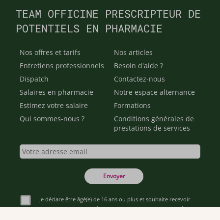
TEAM OFFICINE PRESCRIPTEUR DE
POTENTIELS EN PHARMACIE
Nos offres et tarifs
Nos articles
Entretiens professionnels
Besoin d'aide ?
Dispatch
Contactez-nous
Salaires en pharmacie
Notre espace alternance
Estimez votre salaire
Formations
Qui sommes-nous ?
Conditions générales de
prestations de services
Envoyer
Je déclare être âgé(e) de 16 ans ou plus et souhaite recevoir
des offres personnalisées de "Team Officine", mes données
pouvant être utilisées à des fins statistiques et analytiques.