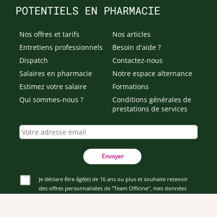
POTENTIELS EN PHARMACIE
Nos offres et tarifs
Nos articles
Entretiens professionnels
Besoin d'aide ?
Dispatch
Contactez-nous
Salaires en pharmacie
Notre espace alternance
Estimez votre salaire
Formations
Qui sommes-nous ?
Conditions générales de
prestations de services
Envoyer
Je déclare être âgé(e) de 16 ans ou plus et souhaite recevoir
des offres personnalisées de "Team Officine", mes données
pouvant être utilisées à des fins statistiques et analytiques.
Votre adresse email sera conservée pendant 3 ans à compter
de votre dernier contact. Vous pouvez retirer votre