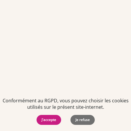
consentement à tout moment via le lien de désinscription
présent dans notre newsletter.
Politiques de
Mentions Légales
-
Gérer
protection des
Copyright © 2026. Team
les
Conformément au RGPD, vous pouvez choisir les cookies
données
Officine. Tous droits
cookies
personnelles
réservés.
utilisés sur le présent site-internet.
J'accepte
Je refuse