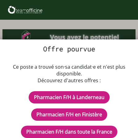
Offre pourvue
Offre d'emploi Pharmacien F/H
Ce poste a trouvé son·sa candidat·e et n'est plus
disponible.
Découvrez d'autres offres :
Dès que possible
Rémunération 4300€ brut
Pharmacien F/H à Landerneau
CDI - Temps plein
Description de l'offre d'emploi
Pharmacien F/H en Finistère
Bonjour,
Pharmacien F/H dans toute la France