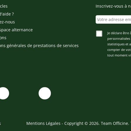
cles
Inscrivez-vous à n
d'aide ?
ez-nous
space alternance
Je déclare être 
ons
personnalisées 
statistiques et
ons générales de prestations de services
compter de vot
tout moment via
s
Mentions Légales
- Copyright © 2026. Team Officine. 