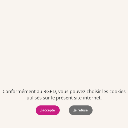
présent dans notre newsletter.
Politiques de
Mentions Légales
-
Gérer
protection des
Copyright © 2026. Team
les
données
Officine. Tous droits
cookies
Conformément au RGPD, vous pouvez choisir les cookies
personnelles
réservés.
utilisés sur le présent site-internet.
J'accepte
Je refuse