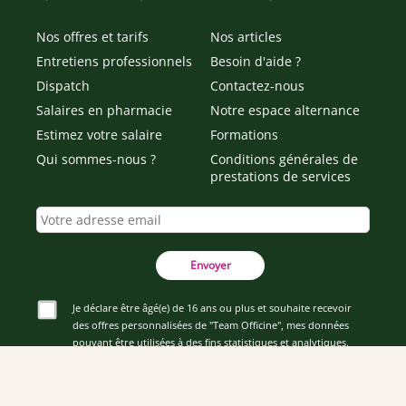
Nos offres et tarifs
Nos articles
Entretiens professionnels
Besoin d'aide ?
Dispatch
Contactez-nous
Salaires en pharmacie
Notre espace alternance
Estimez votre salaire
Formations
Qui sommes-nous ?
Conditions générales de
prestations de services
Envoyer
Je déclare être âgé(e) de 16 ans ou plus et souhaite recevoir
des offres personnalisées de "Team Officine", mes données
pouvant être utilisées à des fins statistiques et analytiques.
Votre adresse email sera conservée pendant 3 ans à compter
de votre dernier contact. Vous pouvez retirer votre
consentement à tout moment via le lien de désinscription