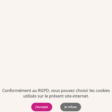
Votre adresse email sera conservée pendant 3 ans à compter
de votre dernier contact. Vous pouvez retirer votre
consentement à tout moment via le lien de désinscription
présent dans notre newsletter.
Politiques de
Mentions Légales
-
Gérer
protection des
Copyright © 2026. Team
les
Conformément au RGPD, vous pouvez choisir les cookies
données
Officine. Tous droits
cookies
utilisés sur le présent site-internet.
personnelles
réservés.
J'accepte
Je refuse