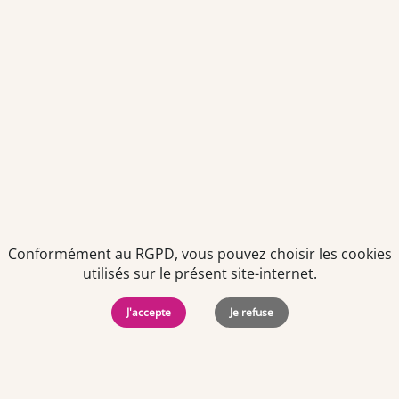
Politiques de
Mentions Légales
-
Gérer
protection des
Copyright © 2026. Team
les
données
Officine. Tous droits
cookies
Conformément au RGPD, vous pouvez choisir les cookies
personnelles
réservés.
utilisés sur le présent site-internet.
J'accepte
Je refuse
Offres d'emploi par ville