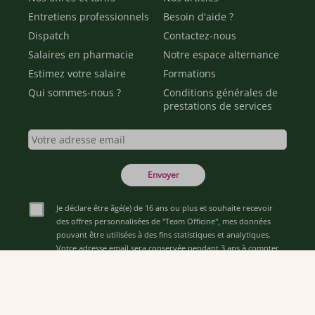
Entretiens professionnels
Besoin d'aide ?
Dispatch
Contactez-nous
Salaires en pharmacie
Notre espace alternance
Estimez votre salaire
Formations
Qui sommes-nous ?
Conditions générales de
prestations de services
Envoyer
Je déclare être âgé(e) de 16 ans ou plus et souhaite recevoir
des offres personnalisées de "Team Officine", mes données
pouvant être utilisées à des fins statistiques et analytiques.
Votre adresse email sera conservée pendant 3 ans à compter
de votre dernier contact. Vous pouvez retirer votre
consentement à tout moment via le lien de désinscription
présent dans notre newsletter.