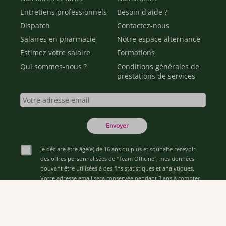
Entretiens professionnels
Besoin d'aide ?
Dispatch
Contactez-nous
Salaires en pharmacie
Notre espace alternance
Estimez votre salaire
Formations
Qui sommes-nous ?
Conditions générales de
prestations de services
Envoyer
Je déclare être âgé(e) de 16 ans ou plus et souhaite recevoir
des offres personnalisées de "Team Officine", mes données
pouvant être utilisées à des fins statistiques et analytiques.
Votre adresse email sera conservée pendant 3 ans à compter
de votre dernier contact. Vous pouvez retirer votre
consentement à tout moment via le lien de désinscription
présent dans notre newsletter.