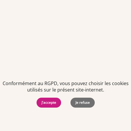
Politiques de
Mentions Légales
-
Gérer
protection des
Copyright © 2026. Team
les
données
Officine. Tous droits
cookies
Conformément au RGPD, vous pouvez choisir les cookies
personnelles
réservés.
utilisés sur le présent site-internet.
J'accepte
Je refuse
Offres d'emploi par ville