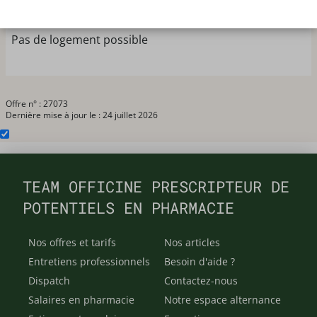
47,25h/semaine
Coefficient 550
Pas de logement possible
Offre n° : 27073
Dernière mise à jour le : 24 juillet 2026
TEAM OFFICINE PRESCRIPTEUR DE
POTENTIELS EN PHARMACIE
Nos offres et tarifs
Nos articles
Entretiens professionnels
Besoin d'aide ?
Dispatch
Contactez-nous
Salaires en pharmacie
Notre espace alternance