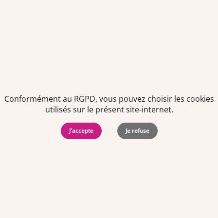
Politiques de
Mentions Légales
-
Gérer
protection des
Copyright © 2026. Team
les
données
Officine. Tous droits
cookies
personnelles
réservés.
Conformément au RGPD, vous pouvez choisir les cookies
utilisés sur le présent site-internet.
J'accepte
Je refuse
Offres d'emploi par ville
Angers
·
Bastia
·
Besançon
·
Blois
·
Bordeaux
·
Brest
·
Caen
·
Dijon
·
Grenoble
·
La Roche-sur-Yon
·
Laval
·
Le Mans
·
Lille
·
Lorient
·
Lyon
·
Marseille
·
Montpellier
·
Nancy
·
Nantes
·
Nice
·
Niort
·
Orléans
·
Paris
·
Perpignan
·
Poitiers
·
Quimper
·
Rennes
·
Rouen
·