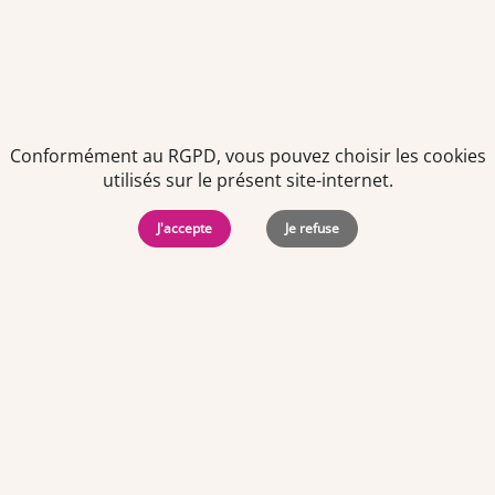
présent dans notre newsletter.
Conformément au RGPD, vous pouvez choisir les cookies
utilisés sur le présent site-internet.
J'accepte
Je refuse
Politiques de
Mentions Légales
-
Gérer
protection des
Copyright © 2026. Team
les
données
Officine. Tous droits
cookies
personnelles
réservés.