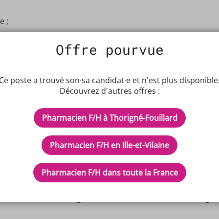
e ;
s et de participer à l'évolution de l'officine ;
Offre pourvue
 sérénité.
ns
ions possibles selon votre situation).
Ce poste a trouvé son·sa candidat·e et n'est plus disponible
Découvrez d'autres offres :
un robot.
Pharmacien F/H à Thorigné-Fouillard
lant
le à seulement 10 minutes de Rennes.
Pharmacien F/H en Ille-et-Vilaine
 qualité de vie au travail est essentielle.
Pharmacien F/H dans toute la France
nalité qui partage nos valeurs : engagement, professionnal
ité tournée vers ses patients.
 dans une ambiance agréable, nous serons ravis d'échanger 