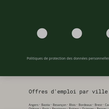
Politiques de protection des données personnelle
Offres d'emploi par ville
Angers
·
Bastia
·
Besançon
·
Blois
·
Bordeaux
·
Brest
·
Ca
Orléans
·
Paris
·
Perpignan
·
Poitiers
·
Quimper
·
Rennes