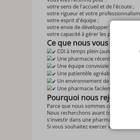
votre sens de l'accueil et de l'écoute ;
votre rigueur et votre professionnalism
votre esprit d'équipe ;
votre envie de développer vos compétence
votre capacité à gérer les priorités avec
Ce que nous vous proposo
CDI à temps plein (autres organisat
Une pharmacie récente équipée d'
Une équipe conviviale et investie.
Une patientèle agréable.
Un environnement de travail stimu
Une pharmacie facilement accessib
Pourquoi nous rejoindre ?
Parce que nous sommes convaincus que la
Nous recherchons avant tout une person
s'investir dans une pharmacie de proxim
Si vous souhaitez exercer votre métier