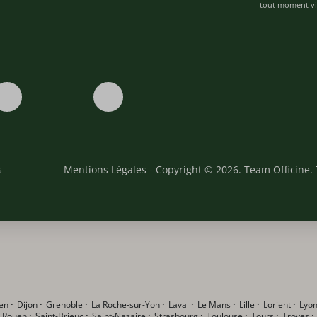
tout moment via
s
Mentions Légales
- Copyright © 2026. Team Officine. 
en
·
Dijon
·
Grenoble
·
La Roche-sur-Yon
·
Laval
·
Le Mans
·
Lille
·
Lorient
·
Lyo
·
Rouen
·
Saint-Brieuc
·
Saint-Nazaire
·
Strasbourg
·
Toulouse
·
Tours
·
Troyes