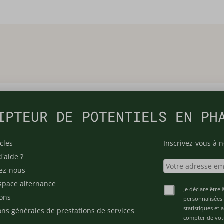
IPTEUR DE POTENTIELS EN PH
cles
Inscrivez-vous à n
d'aide ?
ez-nous
space alternance
Je déclare être 
ons
personnalisées 
statistiques et
ons générales de prestations de services
compter de vot