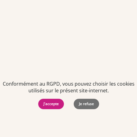
Politiques de
Mentions Légales
-
Gérer
protection des
Copyright © 2026. Team
les
données
Officine. Tous droits
cookies
Conformément au RGPD, vous pouvez choisir les cookies
personnelles
réservés.
utilisés sur le présent site-internet.
J'accepte
Je refuse
Offres d'emploi par ville