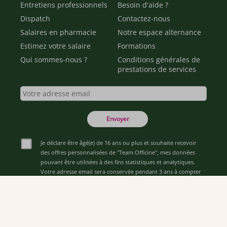
Entretiens professionnels
Besoin d'aide ?
Dispatch
Contactez-nous
Salaires en pharmacie
Notre espace alternance
Estimez votre salaire
Formations
Qui sommes-nous ?
Conditions générales de
prestations de services
Envoyer
Je déclare être âgé(e) de 16 ans ou plus et souhaite recevoir
des offres personnalisées de "Team Officine", mes données
pouvant être utilisées à des fins statistiques et analytiques.
Votre adresse email sera conservée pendant 3 ans à compter
de votre dernier contact. Vous pouvez retirer votre
consentement à tout moment via le lien de désinscription
présent dans notre newsletter.