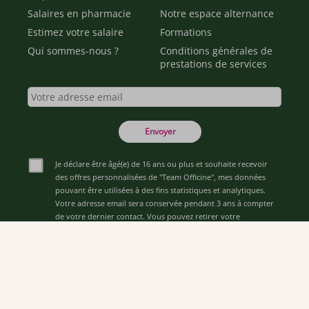
Salaires en pharmacie
Notre espace alternance
Estimez votre salaire
Formations
Qui sommes-nous ?
Conditions générales de
prestations de services
Envoyer
Je déclare être âgé(e) de 16 ans ou plus et souhaite recevoir
des offres personnalisées de "Team Officine", mes données
pouvant être utilisées à des fins statistiques et analytiques.
Votre adresse email sera conservée pendant 3 ans à compter
de votre dernier contact. Vous pouvez retirer votre
consentement à tout moment via le lien de désinscription
présent dans notre newsletter.