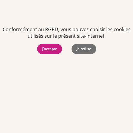
Conformément au RGPD, vous pouvez choisir les cookies
utilisés sur le présent site-internet.
J'accepte
Je refuse
Politiques de
Mentions Légales
-
Gérer
protection des
Copyright © 2026. Team
les
données
Officine. Tous droits
cookies
personnelles
réservés.
Offres d'emploi par ville