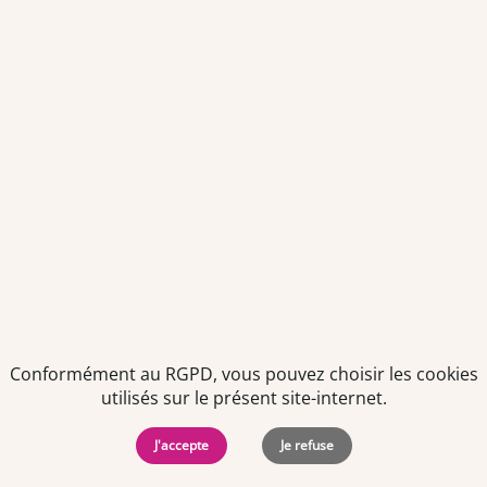
consentement à tout moment via le lien de désinscription
présent dans notre newsletter.
Politiques de
Mentions Légales
-
Gérer
protection des
Copyright © 2026. Team
les
Conformément au RGPD, vous pouvez choisir les cookies
données
Officine. Tous droits
cookies
personnelles
réservés.
utilisés sur le présent site-internet.
J'accepte
Je refuse