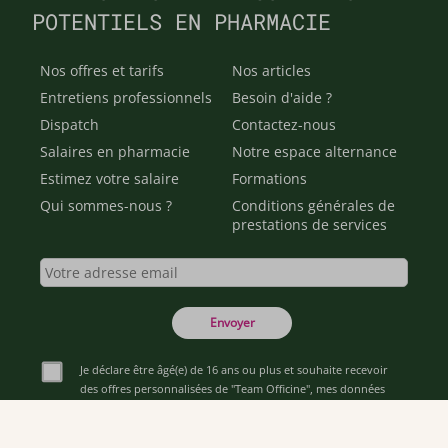
POTENTIELS EN PHARMACIE
Nos offres et tarifs
Nos articles
Entretiens professionnels
Besoin d'aide ?
Dispatch
Contactez-nous
Salaires en pharmacie
Notre espace alternance
Estimez votre salaire
Formations
Qui sommes-nous ?
Conditions générales de
prestations de services
Envoyer
Je déclare être âgé(e) de 16 ans ou plus et souhaite recevoir
des offres personnalisées de "Team Officine", mes données
pouvant être utilisées à des fins statistiques et analytiques.
Votre adresse email sera conservée pendant 3 ans à compter
de votre dernier contact. Vous pouvez retirer votre