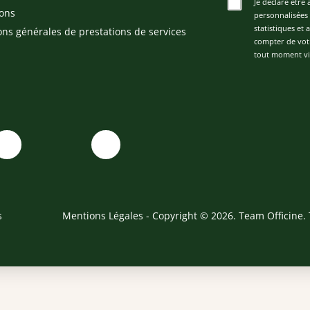
Je déclare être 
ons
personnalisées 
statistiques et
ons générales de prestations de services
compter de vot
tout moment via
s
Mentions Légales
- Copyright © 2026. Team Officine. 