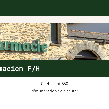
macien F/H
Coefficient 550
Rémunération : A discuter