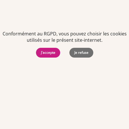
Conformément au RGPD, vous pouvez choisir les cookies
utilisés sur le présent site-internet.
J'accepte
Je refuse
Politiques de
Mentions Légales
-
Gérer
protection des
Copyright © 2026. Team
les
données
Officine. Tous droits
cookies
personnelles
réservés.