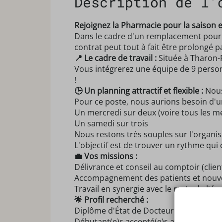
Description de l'
Rejoignez la Pharmacie pour la saison es
Dans le cadre d'un remplacement pour 
contrat peut tout à fait être prolongé pa
📍 Le cadre de travail :
Située à Tharon-P
Vous intégrerez une équipe de 9 person
!
🕒 Un planning attractif et flexible :
Nous
Pour ce poste, nous aurions besoin d'u
Un mercredi sur deux (voire tous les m
Un samedi sur trois
Nous restons très souples sur l'organis
L'objectif est de trouver un rythme qui
💼 Vos missions :
Délivrance et conseil au comptoir (clien
Accompagnement des patients et nouvel
Travail en synergie avec le reste de l'éq
🌟 Profil recherché :
Diplôme d'État de Docteur en Pharmacie
Débutant(e)s accepté(e)s avec grand plai