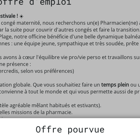
offre d'emploi
tivale !
☀️
congé maternité, nous recherchons un(e) Pharmacien(ne) ad
r la suite pour couvrir d'autres congés et faire la transition
lage, notre officine bénéficie d'une belle dynamique balnéa
nes : une équipe jeune, sympathique et très soudée, prête
 avons à cœur l'équilibre vie pro/vie perso et travaillons 
ne présence :
ercredis, selon vos préférences)
ation globale. Que vous souhaitiez faire un
temps plein
ou 
 convienne à tout le monde et qui vous permette aussi de pro
tèle agréable mêlant habitués et estivants).
les missions de la pharmacie.
uipe.
Offre pourvue
 exigé (ou certificat de remplacement à jour).
sir !