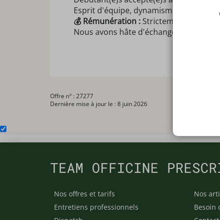
Esprit d'équipe, dynamisme et le sourir
💰 Rémunération :
Strictement selon la g
Nous avons hâte d'échanger avec vous. N
Offre n° : 27277
Dernière mise à jour le : 8 juin 2026
TEAM OFFICINE PRESCR
Nos offres et tarifs
Nos arti
Entretiens professionnels
Besoin 