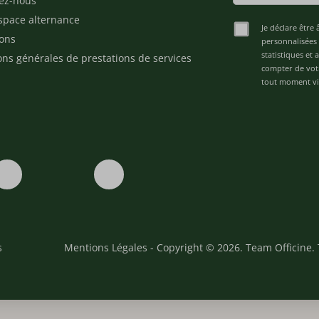
ez-nous
space alternance
Je déclare être 
ons
personnalisées 
statistiques et
ons générales de prestations de services
compter de vot
tout moment via
s
Mentions Légales
- Copyright © 2026. Team Officine. 