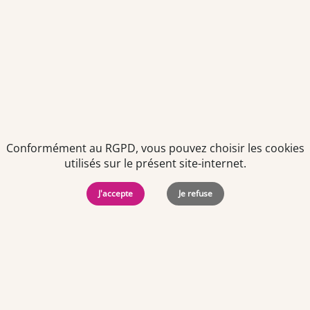
Politiques de
Mentions Légales
-
Gérer
protection des
Copyright © 2026. Team
les
données
Officine. Tous droits
cookies
personnelles
réservés.
Conformément au RGPD, vous pouvez choisir les cookies
utilisés sur le présent site-internet.
J'accepte
Je refuse
Offres d'emploi par ville
Angers
·
Bastia
·
Besançon
·
Blois
·
Bordeaux
·
Brest
·
Caen
·
Dijon
·
Grenoble
·
La Roche-sur-Yon
·
Laval
·
Le Mans
·
Lille
·
Lorient
·
Lyon
·
Marseille
·
Montpellier
·
Nancy
·
Nantes
·
Nice
·
Niort
·