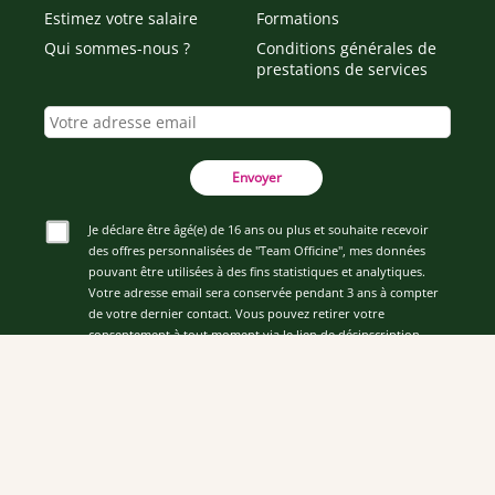
Estimez votre salaire
Formations
Qui sommes-nous ?
Conditions générales de
prestations de services
Envoyer
Je déclare être âgé(e) de 16 ans ou plus et souhaite recevoir
des offres personnalisées de "Team Officine", mes données
pouvant être utilisées à des fins statistiques et analytiques.
Votre adresse email sera conservée pendant 3 ans à compter
de votre dernier contact. Vous pouvez retirer votre
consentement à tout moment via le lien de désinscription
présent dans notre newsletter.