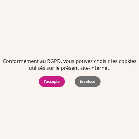
Politiques de
Mentions Légales
-
Gérer
protection des
Copyright © 2026. Team
les
données
Officine. Tous droits
cookies
personnelles
réservés.
Conformément au RGPD, vous pouvez choisir les cookies
utilisés sur le présent site-internet.
J'accepte
Je refuse
Offres d'emploi par ville
Angers
·
Bastia
·
Besançon
·
Blois
·
Bordeaux
·
Brest
·
Caen
·
Dijon
·
Grenoble
·
La Roche-sur-Yon
·
Laval
·
Le Mans
·
Lille
·
Lorient
·
Lyon
·
Marseille
·
Montpellier
·
Nancy
·
Nantes
·
Nice
·
Niort
·
Orléans
·
Paris
·
Perpignan
·
Poitiers
·
Quimper
·
Rennes
·
Rouen
·