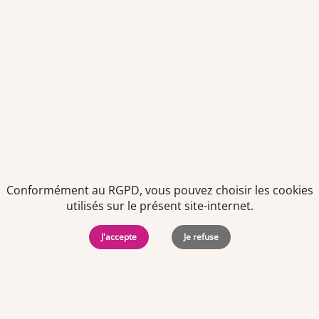
Politiques de
Mentions Légales
-
Gérer
protection des
Copyright © 2026. Team
les
données
Officine. Tous droits
cookies
Conformément au RGPD, vous pouvez choisir les cookies
personnelles
réservés.
utilisés sur le présent site-internet.
J'accepte
Je refuse
Offres d'emploi par ville