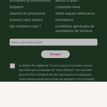
Entretiens professionnels
Besoin d'aide ?
Dispatch
Contactez-nous
Salaires en pharmacie
Notre espace alternance
Estimez votre salaire
Formations
Qui sommes-nous ?
Conditions générales de
prestations de services
Envoyer
Je déclare être âgé(e) de 16 ans ou plus et souhaite recevoir
des offres personnalisées de "Team Officine", mes données
pouvant être utilisées à des fins statistiques et analytiques.
Votre adresse email sera conservée pendant 3 ans à compter
de votre dernier contact. Vous pouvez retirer votre
consentement à tout moment via le lien de désinscription
présent dans notre newsletter.