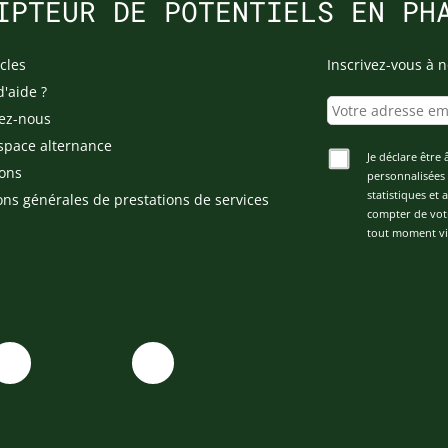
IPTEUR DE POTENTIELS EN PH
cles
Inscrivez-vous à n
d'aide ?
ez-nous
space alternance
Je déclare être 
ons
personnalisées 
statistiques et
ons générales de prestations de services
compter de vot
tout moment via