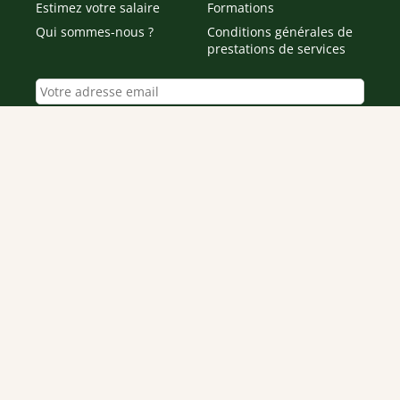
Estimez votre salaire
Formations
Qui sommes-nous ?
Conditions générales de
prestations de services
Envoyer
Je déclare être âgé(e) de 16 ans ou plus et souhaite recevoir
des offres personnalisées de "Team Officine", mes données
pouvant être utilisées à des fins statistiques et analytiques.
Votre adresse email sera conservée pendant 3 ans à compter
de votre dernier contact. Vous pouvez retirer votre
consentement à tout moment via le lien de désinscription
présent dans notre newsletter.