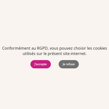
Conformément au RGPD, vous pouvez choisir les cookies
utilisés sur le présent site-internet.
Politiques de
Mentions Légales
-
Gérer
protection des
Copyright © 2026. Team
les
J'accepte
Je refuse
données
Officine. Tous droits
cookies
personnelles
réservés.
Offres d'emploi par ville