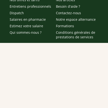
Entretiens professionnels
Besoin d'aide ?
Dispatch
Contactez-nous
Salaires en pharmacie
Notre espace alternance
Estimez votre salaire
Formations
Qui sommes-nous ?
Conditions générales de
prestations de services
Envoyer
Je déclare être âgé(e) de 16 ans ou plus et souhaite recevoir
des offres personnalisées de "Team Officine", mes données
pouvant être utilisées à des fins statistiques et analytiques.
Votre adresse email sera conservée pendant 3 ans à compter
de votre dernier contact. Vous pouvez retirer votre
consentement à tout moment via le lien de désinscription
présent dans notre newsletter.