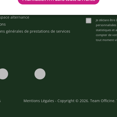
d'aide ?
ez-nous
space alternance
Je déclare être 
ons
personnalisées 
statistiques et
ons générales de prestations de services
compter de vot
tout moment via
s
Mentions Légales
- Copyright © 2026. Team Officine. 