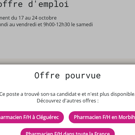
offre d'emploi
ent du 17 au 24 octobre
ndi au vendredi et 9h00-12h30 le samedi
Offre pourvue
Ce poste a trouvé son·sa candidat·e et n'est plus disponible
Découvrez d'autres offres :
IPTEUR DE POTENTIELS EN PH
armacien F/H à Cléguérec
Pharmacien F/H en Morbi
cles
Inscrivez-vous à n
Pharmacien F/H dans toute la France