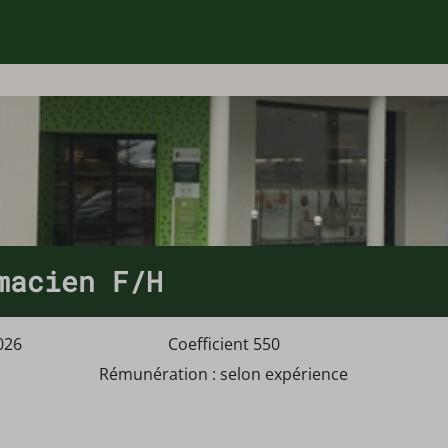
macien F/H
026
Coefficient 550
Rémunération : selon expérience