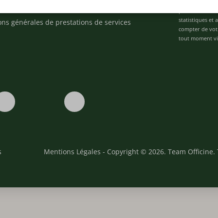
Je déclare être 
ons
personnalisées 
statistiques et
ons générales de prestations de services
compter de vot
tout moment via
s
Mentions Légales
- Copyright © 2026. Team Officine. 