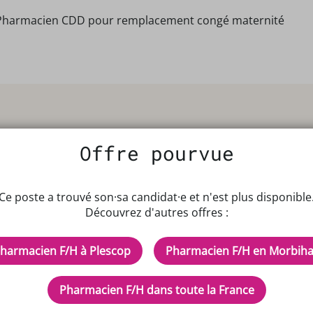
Pharmacien CDD pour remplacement congé maternité
Offre pourvue
Ce poste a trouvé son·sa candidat·e et n'est plus disponible
IPTEUR DE POTENTIELS EN PH
Découvrez d'autres offres :
harmacien F/H à Plescop
Pharmacien F/H en Morbih
cles
Inscrivez-vous à n
d'aide ?
ez-nous
Pharmacien F/H dans toute la France
space alternance