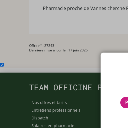
Pharmacie proche de Vannes cherche 
Offre n° : 27243
Dernière mise à jour le : 17 juin 2026
TEAM OFFICINE PRESCR
P
Nos offres et tarifs
Nos arti
Entretiens professionnels
Besoin 
Dispatch
Contact
Salaires en pharmacie
Notre e