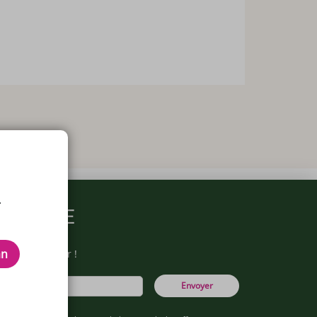
.
ARMACIE
an
otre newsletter !
Envoyer