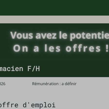
macien F/H
026
Rémunération : a définir
offre d'emploi