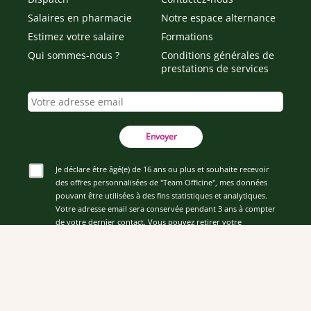
Salaires en pharmacie
Notre espace alternance
Estimez votre salaire
Formations
Qui sommes-nous ?
Conditions générales de
prestations de services
Envoyer
Je déclare être âgé(e) de 16 ans ou plus et souhaite recevoir
des offres personnalisées de "Team Officine", mes données
pouvant être utilisées à des fins statistiques et analytiques.
Votre adresse email sera conservée pendant 3 ans à compter
de votre dernier contact. Vous pouvez retirer votre
consentement à tout moment via le lien de désinscription
présent dans notre newsletter.