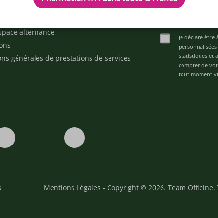
d'aide ?
ez-nous
space alternance
Je déclare être 
ons
personnalisées 
statistiques et
ons générales de prestations de services
compter de vot
tout moment via
s
Mentions Légales
- Copyright © 2026. Team Officine. 