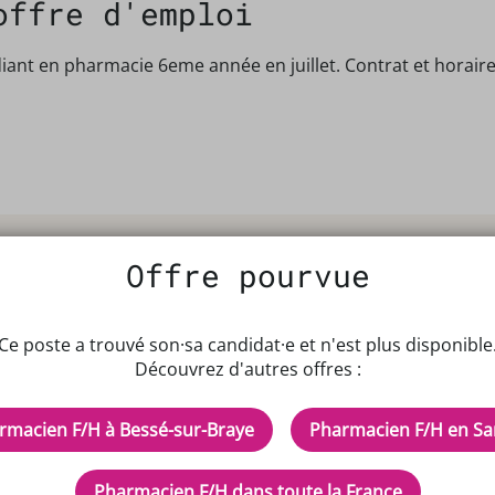
offre d'emploi
nt en pharmacie 6eme année en juillet. Contrat et horaire à
Offre pourvue
Ce poste a trouvé son·sa candidat·e et n'est plus disponible
Découvrez d'autres offres :
IPTEUR DE POTENTIELS EN PH
rmacien F/H à Bessé-sur-Braye
Pharmacien F/H en Sa
cles
Inscrivez-vous à n
Pharmacien F/H dans toute la France