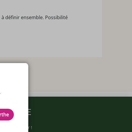
 définir ensemble. Possibilité
.
ARMACIE
rthe
otre newsletter !