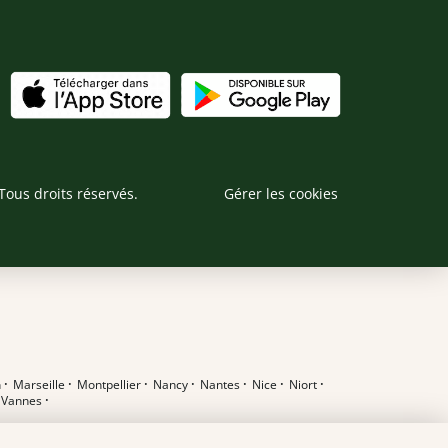
Tous droits réservés.
Gérer les cookies
n
·
Marseille
·
Montpellier
·
Nancy
·
Nantes
·
Nice
·
Niort
·
·
Vannes
·