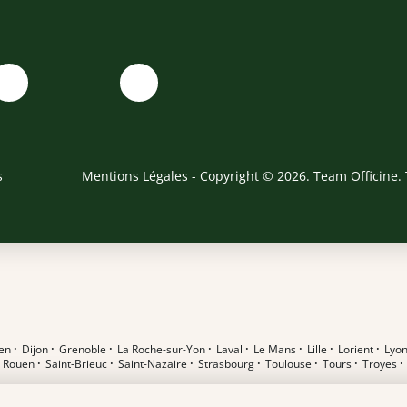
s
Mentions Légales
- Copyright © 2026. Team Officine. 
en
·
Dijon
·
Grenoble
·
La Roche-sur-Yon
·
Laval
·
Le Mans
·
Lille
·
Lorient
·
Lyo
·
Rouen
·
Saint-Brieuc
·
Saint-Nazaire
·
Strasbourg
·
Toulouse
·
Tours
·
Troyes