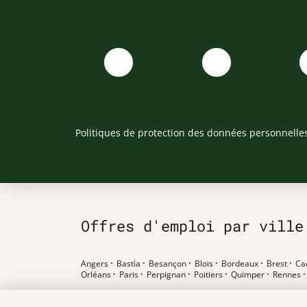
Politiques de protection des données personnelle
Offres d'emploi par ville
Angers
·
Bastia
·
Besançon
·
Blois
·
Bordeaux
·
Brest
·
Ca
Orléans
·
Paris
·
Perpignan
·
Poitiers
·
Quimper
·
Rennes