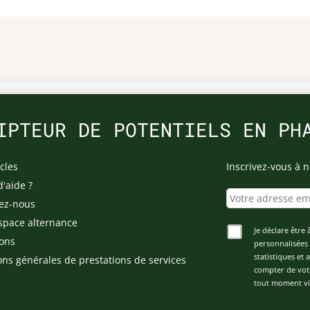
IPTEUR DE POTENTIELS EN PH
cles
Inscrivez-vous à n
d'aide ?
ez-nous
space alternance
Je déclare être 
ons
personnalisées 
statistiques et
ons générales de prestations de services
compter de vot
tout moment via