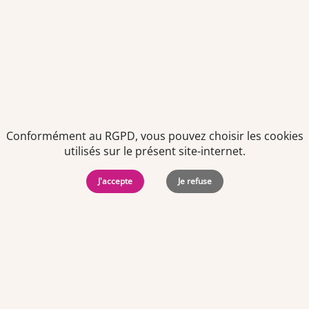
Politiques de
Mentions Légales
-
Gérer
protection des
Copyright © 2026. Team
les
données
Officine. Tous droits
cookies
personnelles
réservés.
Conformément au RGPD, vous pouvez choisir les cookies
utilisés sur le présent site-internet.
J'accepte
Je refuse
Offres d'emploi par ville
Angers
·
Bastia
·
Besançon
·
Blois
·
Bordeaux
·
Brest
·
Caen
·
Dijon
·
Grenoble
·
La Roche-sur-Yon
·
Laval
·
Le Mans
·
Lille
·
Lorient
·
Lyon
·
Marseille
·
Montpellier
·
Nancy
·
Nantes
·
Nice
·
Niort
·
Orléans
·
Paris
·
Perpignan
·
Poitiers
·
Quimper
·
Rennes
·
Rouen
·