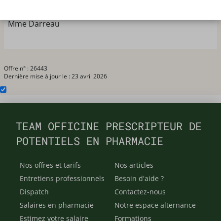
bienveillante. Patients sympathiques. Parking pour le
personnel. N'hésitez pas à me contacter. Cordialement
Mme Darreau
Offre n° : 26443
Dernière mise à jour le : 23 avril 2026
TEAM OFFICINE PRESCRIPTEUR DE
POTENTIELS EN PHARMACIE
Nos offres et tarifs
Nos articles
Entretiens professionnels
Besoin d'aide ?
Dispatch
Contactez-nous
Salaires en pharmacie
Notre espace alternance
Estimez votre salaire
Formations