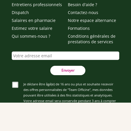
Entretiens professionnels
Besoin d'aide ?
Dispatch
Contactez-nous
Salaires en pharmacie
Notre espace alternance
Estimez votre salaire
Formations
Qui sommes-nous ?
Conditions générales de
prestations de services
Envoyer
Je déclare être âgé(e) de 16 ans ou plus et souhaite recevoir
des offres personnalisées de "Team Officine", mes données
pouvant être utilisées à des fins statistiques et analytiques.
Votre adresse email sera conservée pendant 3 ans à compter
de votre dernier contact. Vous pouvez retirer votre
consentement à tout moment via le lien de désinscription
présent dans notre newsletter.