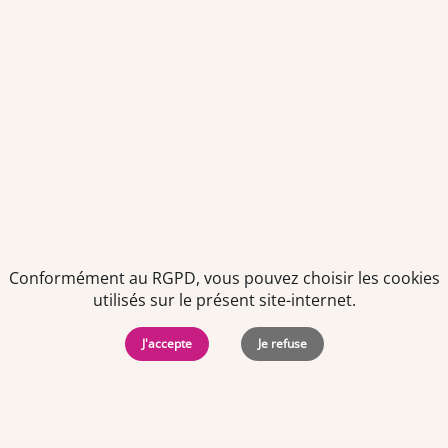
Politiques de
Mentions Légales
-
Gérer
protection des
Copyright © 2026. Team
les
données
Officine. Tous droits
cookies
Conformément au RGPD, vous pouvez choisir les cookies
personnelles
réservés.
utilisés sur le présent site-internet.
J'accepte
Je refuse
Offres d'emploi par ville