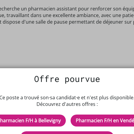
echerche un pharmacien assistant pour renforcer son équi
, travaillant dans une excellente ambiance, avec une patie
t dispose d'une salle de pause permettant de déjeuner sur 
Offre pourvue
Ce poste a trouvé son·sa candidat·e et n'est plus disponible
Découvrez d'autres offres :
harmacien F/H à Bellevigny
Pharmacien F/H en Vend
IPTEUR DE POTENTIELS EN PH