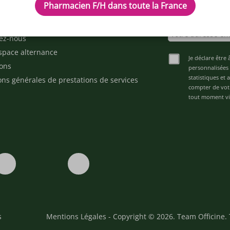
Pharmacien F/H dans toute la France
cles
Inscrivez-vous à n
d'aide ?
ez-nous
space alternance
Je déclare être 
ons
personnalisées 
statistiques et
ons générales de prestations de services
compter de vot
tout moment via
s
Mentions Légales
- Copyright © 2026. Team Officine. 