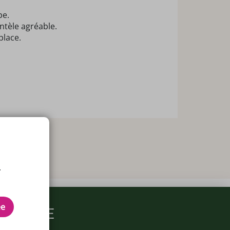
pe.
ntèle agréable.
place.
.
ée
ARMACIE