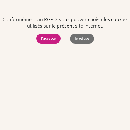
consentement à tout moment via le lien de désinscription
présent dans notre newsletter.
Conformément au RGPD, vous pouvez choisir les cookies
utilisés sur le présent site-internet.
J'accepte
Je refuse
Politiques de
Mentions Légales
-
Gérer
protection des
Copyright © 2026. Team
les
données
Officine. Tous droits
cookies
personnelles
réservés.