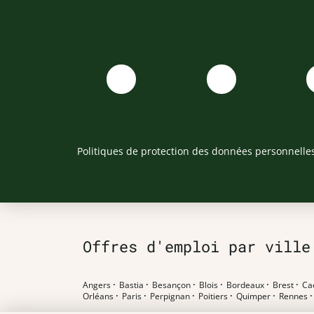
Politiques de protection des données personnelle
Offres d'emploi par ville
Angers
·
Bastia
·
Besançon
·
Blois
·
Bordeaux
·
Brest
·
Ca
Orléans
·
Paris
·
Perpignan
·
Poitiers
·
Quimper
·
Rennes