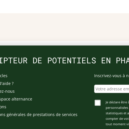
IPTEUR DE POTENTIELS EN PH
cles
Inscrivez-vous à n
d'aide ?
ez-nous
space alternance
Je déclare être 
ons
personnalisées 
statistiques et
ons générales de prestations de services
compter de vot
tout moment via