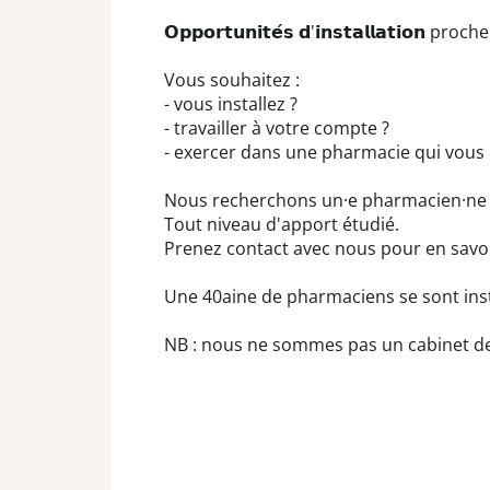
𝗢𝗽𝗽𝗼𝗿𝘁𝘂𝗻𝗶𝘁𝗲́𝘀 𝗱'𝗶𝗻𝘀𝘁𝗮𝗹𝗹𝗮𝘁𝗶𝗼𝗻 p
Vous souhaitez :
- vous installez ?
- travailler à votre compte ?
- exercer dans une pharmacie qui vous
Nous recherchons un·e pharmacien·ne po
Tout niveau d'apport étudié.
Prenez contact avec nous pour en savoi
Une 40aine de pharmaciens se sont inst
NB : nous ne sommes pas un cabinet de