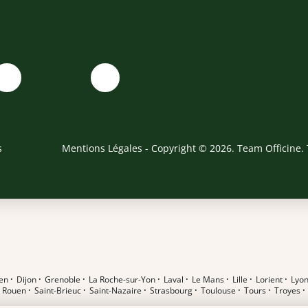
s
Mentions Légales
- Copyright © 2026. Team Officine. 
en
·
Dijon
·
Grenoble
·
La Roche-sur-Yon
·
Laval
·
Le Mans
·
Lille
·
Lorient
·
Lyo
·
Rouen
·
Saint-Brieuc
·
Saint-Nazaire
·
Strasbourg
·
Toulouse
·
Tours
·
Troyes