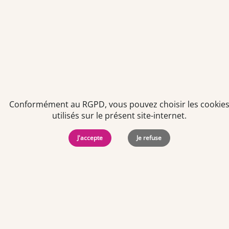
Politiques de
Mentions Légales
-
Gérer
protection des
Copyright © 2026. Team
les
données
Officine. Tous droits
cookies
personnelles
réservés.
Conformément au RGPD, vous pouvez choisir les cookie
utilisés sur le présent site-internet.
J'accepte
Je refuse
Offres d'emploi par ville
Angers
·
Bastia
·
Besançon
·
Blois
·
Bordeaux
·
Brest
·
Caen
·
Dijon
·
Grenoble
·
La Roche-sur-Yon
·
Laval
·
Le Mans
·
Lille
·
Lorient
·
Lyon
·
Marseille
·
Montpellier
·
Nancy
·
Nantes
·
Nice
·
Niort
·
Orléans
·
Paris
·
Perpignan
·
Poitiers
·
Quimper
·
Rennes
·
Rouen
·
Saint-Brieuc
·
Saint-Nazaire
·
Strasbourg
·
Toulouse
·
Tours
·