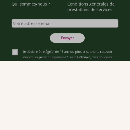
Qui sommes-nous ?
Conditions générales de
prestations de services
Envoyer
Je déclare être âgé(e) de 16 ans ou plus et souhaite recevoir
des offres personnalisées de "Team Officine", mes données
pouvant être utilisées à des fins statistiques et analytiques.
Votre adresse email sera conservée pendant 3 ans à compter
de votre dernier contact. Vous pouvez retirer votre
consentement à tout moment via le lien de désinscription
présent dans notre newsletter.