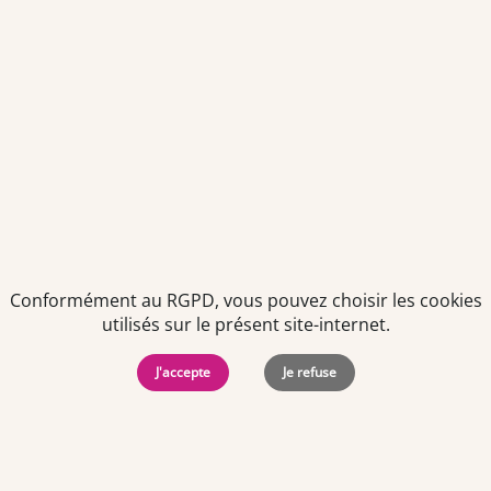
Politiques de
Mentions Légales
-
Gérer
protection des
Copyright © 2026. Team
les
données
Officine. Tous droits
cookies
Conformément au RGPD, vous pouvez choisir les cookies
personnelles
réservés.
utilisés sur le présent site-internet.
J'accepte
Je refuse
Offres d'emploi par ville