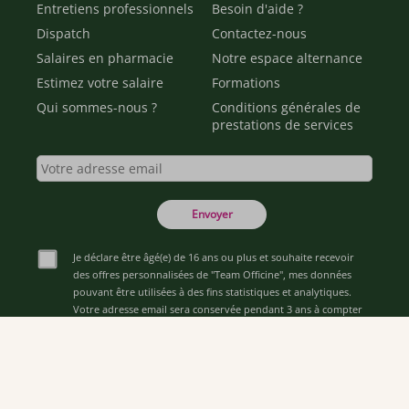
Entretiens professionnels
Besoin d'aide ?
Dispatch
Contactez-nous
Salaires en pharmacie
Notre espace alternance
Estimez votre salaire
Formations
Qui sommes-nous ?
Conditions générales de
prestations de services
Envoyer
Je déclare être âgé(e) de 16 ans ou plus et souhaite recevoir
des offres personnalisées de "Team Officine", mes données
pouvant être utilisées à des fins statistiques et analytiques.
Votre adresse email sera conservée pendant 3 ans à compter
de votre dernier contact. Vous pouvez retirer votre
consentement à tout moment via le lien de désinscription
présent dans notre newsletter.