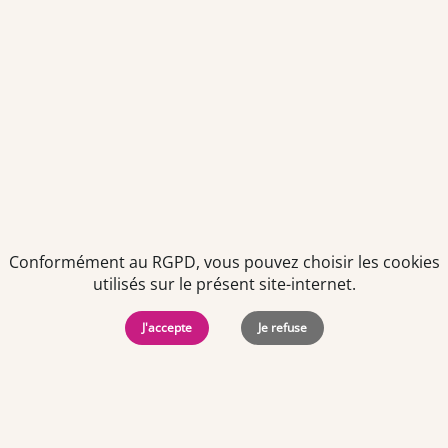
Politiques de
Mentions Légales
-
Gérer
protection des
Copyright © 2026. Team
les
données
Officine. Tous droits
cookies
personnelles
réservés.
Conformément au RGPD, vous pouvez choisir les cookies
utilisés sur le présent site-internet.
J'accepte
Je refuse
Offres d'emploi par ville