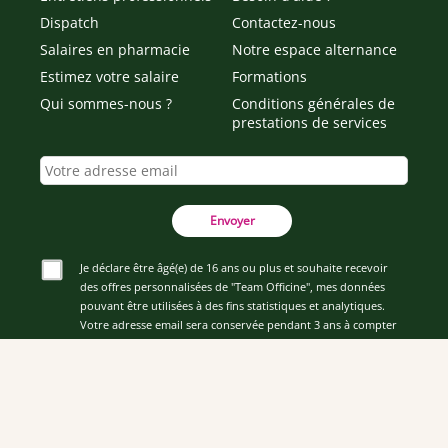
Dispatch
Contactez-nous
Salaires en pharmacie
Notre espace alternance
Estimez votre salaire
Formations
Qui sommes-nous ?
Conditions générales de
prestations de services
Envoyer
Je déclare être âgé(e) de 16 ans ou plus et souhaite recevoir
des offres personnalisées de "Team Officine", mes données
pouvant être utilisées à des fins statistiques et analytiques.
Votre adresse email sera conservée pendant 3 ans à compter
de votre dernier contact. Vous pouvez retirer votre
consentement à tout moment via le lien de désinscription
présent dans notre newsletter.