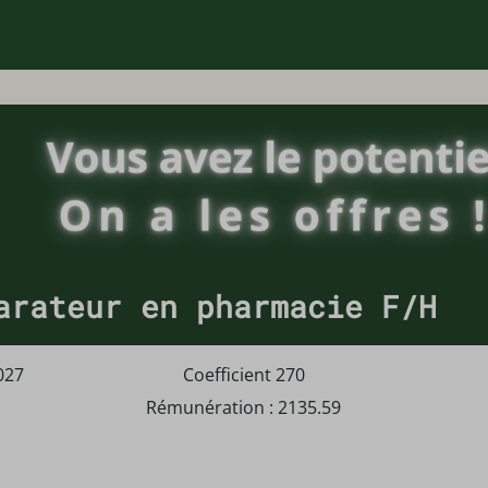
arateur en pharmacie F/H
027
Coefficient 270
Rémunération : 2135.59