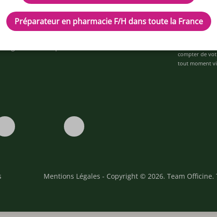
ez-nous
Préparateur en pharmacie F/H dans toute la France
space alternance
Je déclare être 
ons
personnalisées 
statistiques et
ons générales de prestations de services
compter de vot
tout moment via
s
Mentions Légales
- Copyright © 2026. Team Officine. 