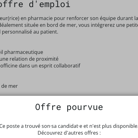
offre d'emploi
r(rice) en pharmacie pour renforcer son équipe durant la pé
 idéalement située en bord de mer, vous intégrerez une peti
il personnalisé au patient.
eil pharmaceutique
ne relation de proximité
'officine dans un esprit collaboratif
 de mer
oeur de la Côte de Granit Rose
Offre pourvue
icine à taille humaine
Ce poste a trouvé son·sa candidat·e et n'est plus disponible
Découvrez d'autres offres :