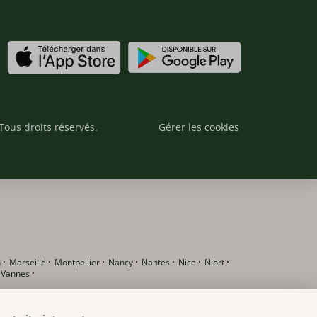
Tous droits réservés.
Gérer les cookies
n
·
Marseille
·
Montpellier
·
Nancy
·
Nantes
·
Nice
·
Niort
·
·
Vannes
·