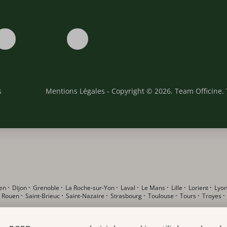
s
Mentions Légales
- Copyright © 2026. Team Officine. 
en
·
Dijon
·
Grenoble
·
La Roche-sur-Yon
·
Laval
·
Le Mans
·
Lille
·
Lorient
·
Lyo
·
Rouen
·
Saint-Brieuc
·
Saint-Nazaire
·
Strasbourg
·
Toulouse
·
Tours
·
Troyes