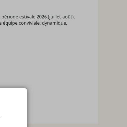
riode estivale 2026 (juillet-août).
te équipe conviviale, dynamique,
.