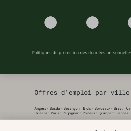
Politiques de protection des données personnelle
Offres d'emploi par ville
Angers
·
Bastia
·
Besançon
·
Blois
·
Bordeaux
·
Brest
·
Ca
Orléans
·
Paris
·
Perpignan
·
Poitiers
·
Quimper
·
Rennes
Offres d'emploi par poste