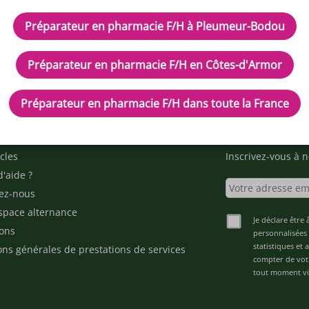
Préparateur en pharmacie F/H à Pleumeur-Bodou
Préparateur en pharmacie F/H en Côtes-d'Armor
Préparateur en pharmacie F/H dans toute la France
IPTEUR DE POTENTIELS EN PH
cles
Inscrivez-vous à n
d'aide ?
ez-nous
space alternance
Je déclare être 
ons
personnalisées 
statistiques et
ons générales de prestations de services
compter de vot
tout moment via