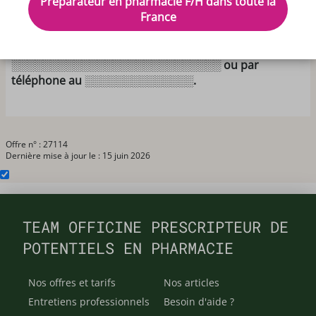
Préparateur en pharmacie F/H dans toute la
fermée le samedi après-midi - Pharmacie robotisée,
France
logiciel Win Pharma - Equipe agréable et dynamique.
Pour plus d'informations, merci de nous contacter par
mail à l'adresse suivante :
░░░░░░░░░░░░░░░░░░░░░░░░░░░ ou par
téléphone au ░░░░░░░░░░░░░░.
Offre n° : 27114
Dernière mise à jour le : 15 juin 2026
TEAM OFFICINE PRESCRIPTEUR DE
POTENTIELS EN PHARMACIE
Nos offres et tarifs
Nos articles
Entretiens professionnels
Besoin d'aide ?