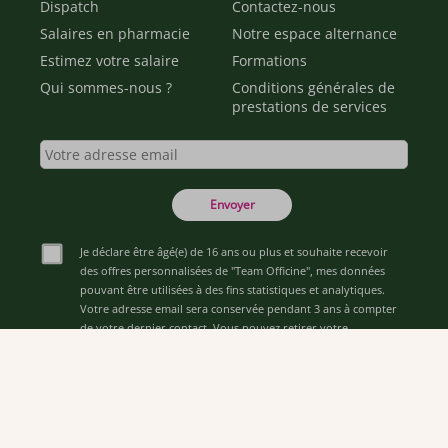
Dispatch
Contactez-nous
Salaires en pharmacie
Notre espace alternance
Estimez votre salaire
Formations
Qui sommes-nous ?
Conditions générales de
prestations de services
Envoyer
Je déclare être âgé(e) de 16 ans ou plus et souhaite recevoir
des offres personnalisées de "Team Officine", mes données
pouvant être utilisées à des fins statistiques et analytiques.
Votre adresse email sera conservée pendant 3 ans à compter
de votre dernier contact. Vous pouvez retirer votre
consentement à tout moment via le lien de désinscription
présent dans notre newsletter.