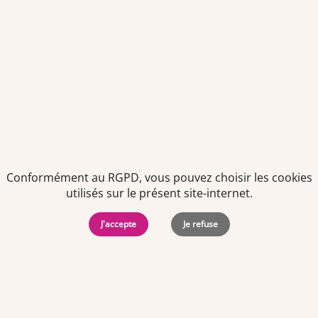
Politiques de
Mentions Légales
-
Gérer
protection des
Copyright © 2026. Team
les
données
Officine. Tous droits
cookies
personnelles
réservés.
Conformément au RGPD, vous pouvez choisir les cookies
utilisés sur le présent site-internet.
J'accepte
Je refuse
Offres d'emploi par ville