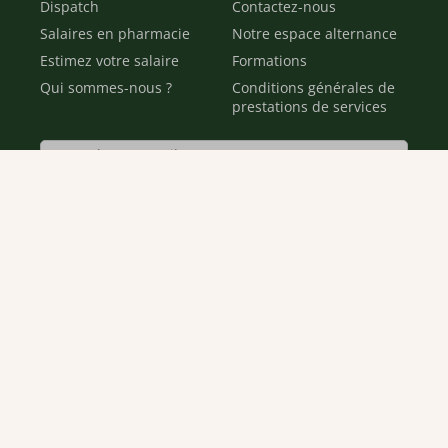
Dispatch
Contactez-nous
Salaires en pharmacie
Notre espace alternance
Estimez votre salaire
Formations
Qui sommes-nous ?
Conditions générales de
prestations de services
Envoyer
Je déclare être âgé(e) de 16 ans ou plus et souhaite recevoir
des offres personnalisées de "Team Officine", mes données
pouvant être utilisées à des fins statistiques et analytiques.
Votre adresse email sera conservée pendant 3 ans à compter
de votre dernier contact. Vous pouvez retirer votre
consentement à tout moment via le lien de désinscription
présent dans notre newsletter.