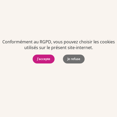
Conformément au RGPD, vous pouvez choisir les cookies
utilisés sur le présent site-internet.
Politiques de
Mentions Légales
-
Gérer
protection des
Copyright © 2026. Team
les
données
Officine. Tous droits
cookies
J'accepte
Je refuse
personnelles
réservés.
Offres d'emploi par ville