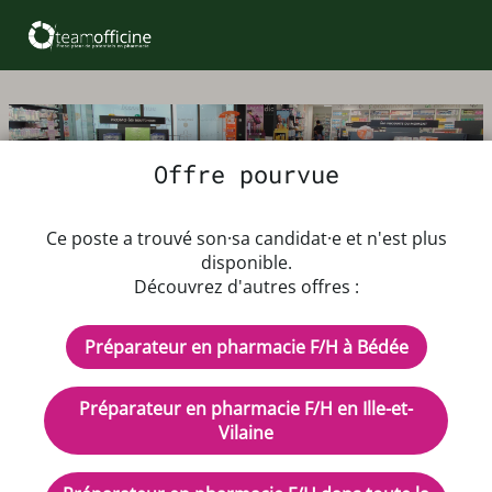
Offre pourvue
Offre d'emploi Préparateur en
Ce poste a trouvé son·sa candidat·e et n'est plus
pharmacie F/H
disponible.
Découvrez d'autres offres :
Dès que possible
Préparateur en pharmacie F/H à Bédée
Coefficient 280
Rémunération 2215€ brut
Préparateur en pharmacie F/H en Ille-et-
CDI - Temps plein
Vilaine
Description de l'offre d'emploi