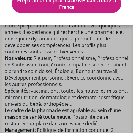
Préparateur en pharmacie F/H dans toute la
L'équipe de la pharmacie de Bédée (Yann, Floriane,
France
Pauline, Hélène et Antoine) recherchent un-e
préparateur-rice pour 2026.
Le profil idéal est celui
d'un-e préparateur-rice débutant ou avec quelques
années d'expérience qui recherche une pharmacie et
une équipe dynamiques qui lui permettront de
développer ses compétences. Les profils plus
confirmés sont aussi les bienvenus.
Nos valeurs:
Rigueur, Professionnalisme, Professionnel
de Santé avant tout, écoute, empathie, aider le patient
à prendre soin de soi, Écologie, Bonheur au travail,
Développement personnel, Exercice coordonné avec
les autres professionnels.
Spécialités:
vaccinations, toutes les nouvelles missions,
micronutrition, dermatologie et dermato-cosmétique,
univers du bébé, orthopédie…
Le cadre de la pharmacie est agréable au sein d'une
maison de santé toute neuve.
Possibilité de se
restaurer sur place dans un espace dédié.
Management:
Politique de formation continue, 2