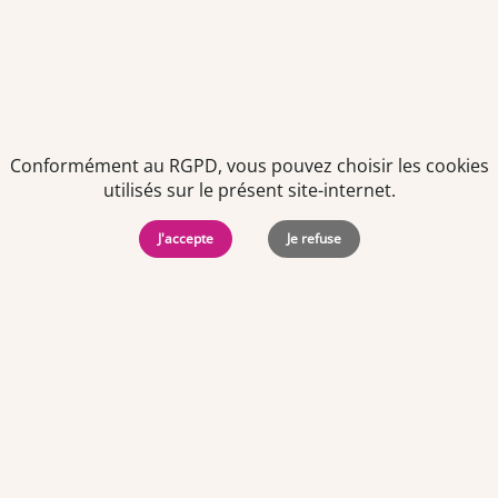
Conformément au RGPD, vous pouvez choisir les cookies
utilisés sur le présent site-internet.
Politiques de
Mentions Légales
-
Gérer
protection des
Copyright © 2026. Team
les
données
Officine. Tous droits
cookies
J'accepte
Je refuse
personnelles
réservés.
Offres d'emploi par ville
Angers
·
Bastia
·
Besançon
·
Blois
·
Bordeaux
·
Brest
·
Caen
·
Dijon