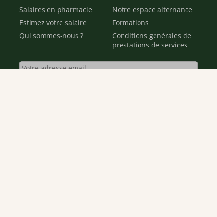
Salaires en pharmacie
Notre espace alternance
Estimez votre salaire
Formations
Qui sommes-nous ?
Conditions générales de
prestations de services
Envoyer
Je déclare être âgé(e) de 16 ans ou plus et souhaite recevoir
des offres personnalisées de "Team Officine", mes données
pouvant être utilisées à des fins statistiques et analytiques.
Votre adresse email sera conservée pendant 3 ans à compter
de votre dernier contact. Vous pouvez retirer votre
consentement à tout moment via le lien de désinscription
présent dans notre newsletter.