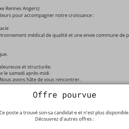
xe Rennes Angers)
teurs pour accompagner notre croissance :
acie
ironnement médical de qualité et une envie commune de pr
que.
aleureuse et structurée.
ée le samedi après-midi
 Nous avons hâte de vous rencontrer.
░░░░░░░░░░░░░░░░░░
Offre pourvue
Ce poste a trouvé son·sa candidat·e et n'est plus disponible
Découvrez d'autres offres :