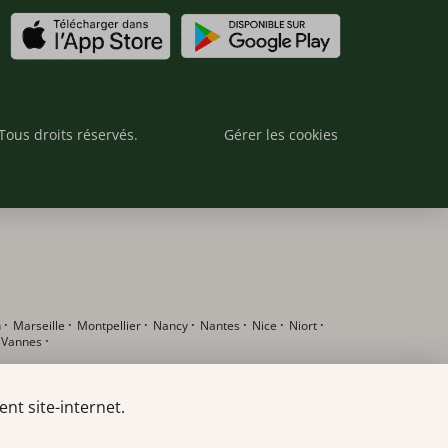
Tous droits réservés.
Gérer les cookies
n
·
Marseille
·
Montpellier
·
Nancy
·
Nantes
·
Nice
·
Niort
·
·
Vannes
·
nt site-internet.