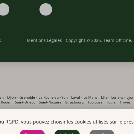
s
Mentions Légales
- Copyright © 2026. Team Officine. 
en
·
Dijon
·
Grenoble
·
La Roche-sur-Yon
·
Laval
·
Le Mans
·
Lille
·
Lorient
·
Lyo
·
Rouen
·
Saint-Brieuc
·
Saint-Nazaire
·
Strasbourg
·
Toulouse
·
Tours
·
Troyes
RGPD, vous pouvez choisir les cookies utilisés sur le prése