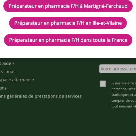
Préparateur en pharmacie F/H à Martigné-Ferchaud
Préparateur en pharmacie F/H en Ille-et-Vilaine
IPTEUR DE POTENTIELS EN PH
Préparateur en pharmacie F/H dans toute la France
cles
Inscrivez-vous à n
d'aide ?
ez-nous
space alternance
Je déclare être 
ons
personnalisées 
statistiques et
ons générales de prestations de services
compter de vot
tout moment via