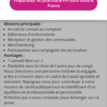
Préparateur en pharmacie F/H dans toute la
pour rejoindre notre équipe dynamique dans une
France
pharmacie de quartier située à proximité de Rennes.
Avec 3 à 4 salariés, notre pharmacie offre un
environnement convivial et professionnel.
Missions principales :
Accueil et conseil au comptoir
Délivrance d'ordonnances
Réception et gestion des commandes
Merchandising
Participation aux campagnes de vaccination
Avantages :
1 samedi libre sur 2
Flexibilité dans le choix de l'autre jour de congé
Nous cherchons une personne motivée et engagée,
prête à s'investir dans un cadre de travail agréable et
stimulant. Rejoignez-nous pour contribuer à notre
mission de santé publique tout en bénéficiant d'un
équilibre vie professionnelle et personnelle.
N'hésitez pas à nous contacter pour échanger sur ce
poste