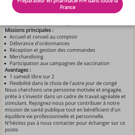
Préparateur en pharmacie F/H dans toute la
pour rejoindre notre équipe dynamique dans une
France
pharmacie de quartier située à proximité de Rennes.
Avec 3 à 4 salariés, notre pharmacie offre un
environnement convivial et professionnel.
Missions principales :
Accueil et conseil au comptoir
Délivrance d'ordonnances
Réception et gestion des commandes
Merchandising
Participation aux campagnes de vaccination
Avantages :
1 samedi libre sur 2
Flexibilité dans le choix de l'autre jour de congé
Nous cherchons une personne motivée et engagée,
prête à s'investir dans un cadre de travail agréable et
stimulant. Rejoignez-nous pour contribuer à notre
mission de santé publique tout en bénéficiant d'un
équilibre vie professionnelle et personnelle.
N'hésitez pas à nous contacter pour échanger sur ce
poste.