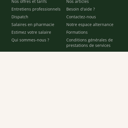
Nos offres et tarifs
Nos articles
Entretiens professionnels
Besoin d'aide ?
Dispatch
Contactez-nous
Salaires en pharmacie
Notre espace alternance
Estimez votre salaire
Formations
Qui sommes-nous ?
Conditions générales de
prestations de services
Envoyer
Je déclare être âgé(e) de 16 ans ou plus et souhaite recevoir
des offres personnalisées de "Team Officine", mes données
pouvant être utilisées à des fins statistiques et analytiques.
Votre adresse email sera conservée pendant 3 ans à compter
de votre dernier contact. Vous pouvez retirer votre
consentement à tout moment via le lien de désinscription
présent dans notre newsletter.