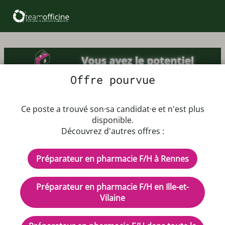
Offre pourvue
Offre d'emploi Préparateur en
Ce poste a trouvé son·sa candidat·e et n'est plus
pharmacie F/H
disponible.
Découvrez d'autres offres :
À partir du 01/09/2026
Préparateur en pharmacie F/H à Rennes
Coefficient 300
Rémunération : selon ancienneté
Préparateur en pharmacie F/H en Ille-et-
CDI - Temps plein
Vilaine
Description de l'offre d'emploi