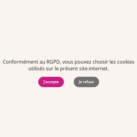
Conformément au RGPD, vous pouvez choisir les cookies
utilisés sur le présent site-internet.
Politiques de
Mentions Légales
-
Gérer
protection des
Copyright © 2026. Team
les
J'accepte
Je refuse
données
Officine. Tous droits
cookies
personnelles
réservés.