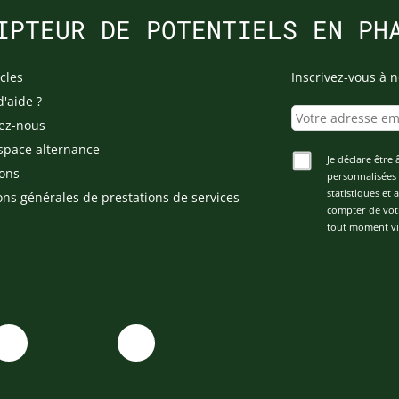
IPTEUR DE POTENTIELS EN PH
cles
Inscrivez-vous à n
d'aide ?
ez-nous
space alternance
Je déclare être 
ons
personnalisées 
statistiques et
ons générales de prestations de services
compter de vot
tout moment via